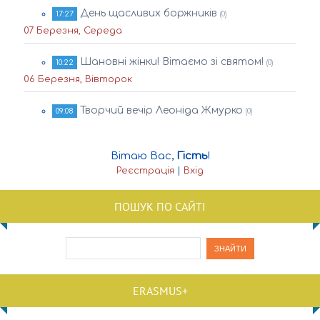
День щасливих боржників
17:27
(0)
07 Березня, Середа
Шановні жінки! Вітаємо зі святом!
10:22
(0)
06 Березня, Вівторок
Творчий вечір Леоніда Жмурко
09:08
(0)
Вітаю Вас
,
Гість
!
Реєстрація
|
Вхід
ПОШУК ПО САЙТІ
ERASMUS+