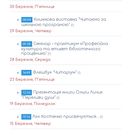
30 Березня, П`ятниця
Книжкова виставка "Читаємо за
08:44
шкільною програмою"
(0)
29 Березня, Четвер
Семінар – практикум «Професійна
09:38
культура та етикет бібліотечного
працівника"
(0)
28 Березня, Середа
Флешбук "Читаріум"
16:49
(0)
23 Березня, П`ятниця
Презентація книги Ольги Личик
12:26
"Переливи душі"
(0)
19 Березня, Понеділок
Ліні Костенко присвячується...
15:16
(0)
15 Березня, Четвер