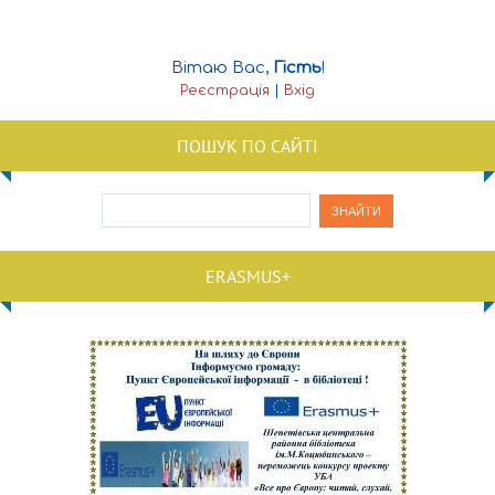
Вітаю Вас
,
Гість
!
Реєстрація
|
Вхід
ПОШУК ПО САЙТІ
ERASMUS+