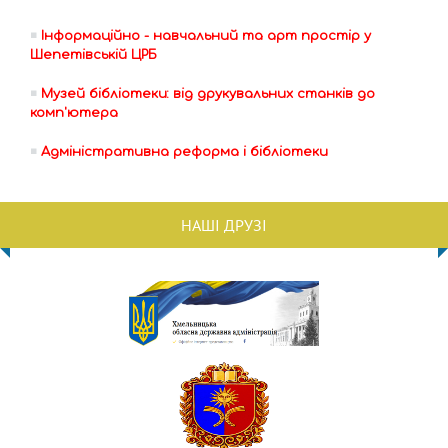
Інформаційно - навчальний та арт простір у
Шепетівській ЦРБ
Музей бібліотеки: від друкувальних станків до
комп'ютера
Адміністративна реформа і бібліотеки
НАШІ ДРУЗІ