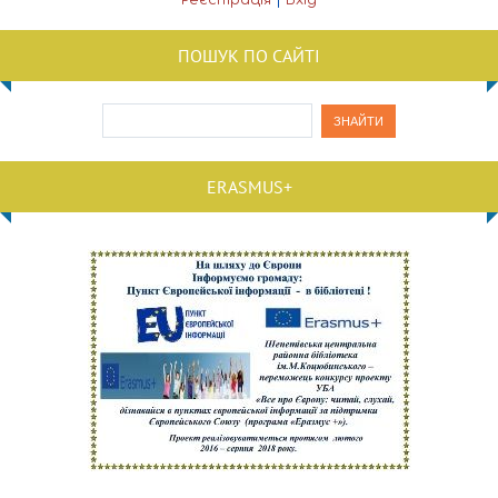
Реєстрація
|
Вхід
ПОШУК ПО САЙТІ
ERASMUS+