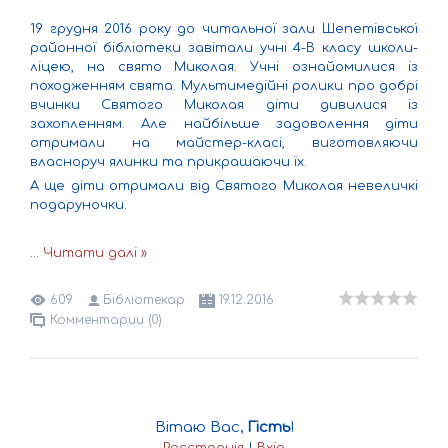
19 грудня 2016 року до читальної зали Шепетівської
районної бібліотеки завітали учні 4-В класу школи-
ліцею, на свято Миколая. Учні ознайомилися із
походженням свята. Мультимедійні ролики про добрі
вчинки Святого Миколая діти дивилися із
захопленням. Але найбільше задоволення діти
отримали на майстер-класі, виготовляючи
власноруч ялинки та прикрашаючи їх.
А ще діти отримали від Святого Миколая невеличкі
подаруночки.
...
Читати далі »
609
Бібліотекар
19.12.2016
Комментарии (0)
Вітаю Вас
,
Гість
!