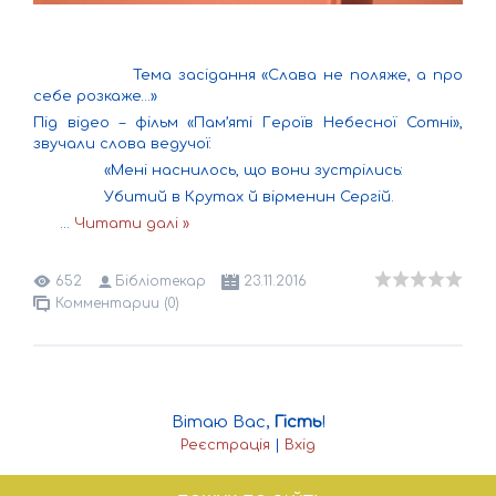
Тема засідання «Слава не поляже, а про
себе розкаже…»
Під відео – фільм «Пам’яті Героїв Небесної Сотні»,
звучали слова ведучої:
«Мені наснилось, що вони зустрілись:
Убитий в Крутах й вірменин Сергій.
...
Читати далі »
652
Бібліотекар
23.11.2016
Комментарии (0)
Вітаю Вас
,
Гість
!
Реєстрація
|
Вхід