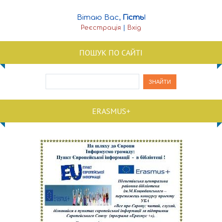
Вітаю Вас
,
Гість
!
Реєстрація
|
Вхід
ПОШУК ПО САЙТІ
ERASMUS+