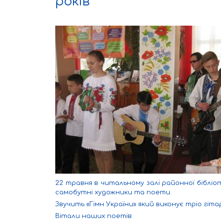
років
22 травня в читальному залі районної бібліо
самобутні художники та поети.
Звучить «Гімн України» який виконує трі
Вітали наших поетів: