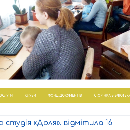
ОСЛУГИ
КЛУБИ
ФОНД ДОКУМЕНТІВ
СТОРІНКА БІБЛІОТЕК
студія «Доля», відмітила 16