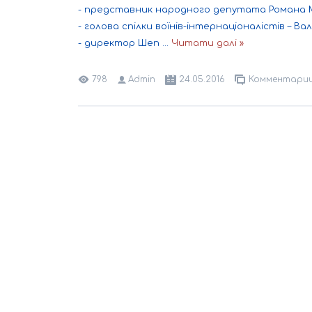
- представник народного депутата Романа Ма
- голова спілки воїнів-інтернаціоналістів – Ва
- директор Шеп
...
Читати далі »
798
Admin
24.05.2016
Комментарии 