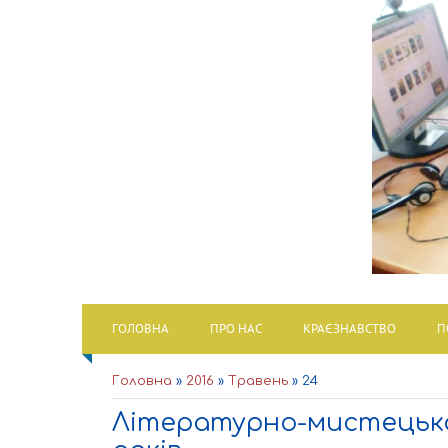
ГОЛОВНА
ПРО НАС
КРАЄЗНАВСТВО
П
Головна
»
2016
»
Травень
»
24
Літературно-мистецька 