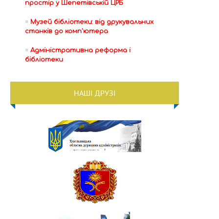
простір у Шепетівській ЦРБ
Музей бібліотеки: від друкувальних
станків до комп'ютера
Адміністративна реформа і
бібліотеки
НАШІ ДРУЗІ