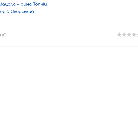
цола – Ірина Топчій.
лерій Окорський.
(0)