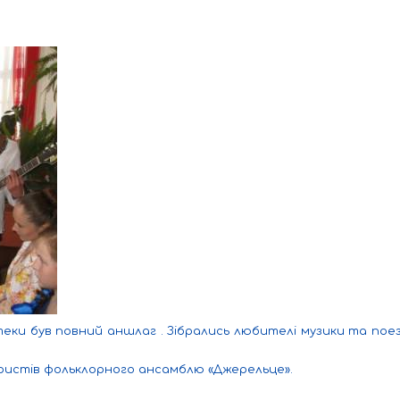
теки був повний аншлаг . Зібрались любителі музики та поезі
о гітаристів фольклорного ансамблю «Джерельце».