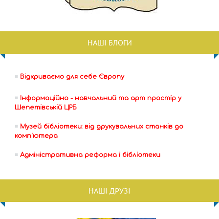
НАШІ БЛОГИ
Відкриваємо для себе Європу
Інформаційно - навчальний та арт простір у
Шепетівській ЦРБ
Музей бібліотеки: від друкувальних станків до
комп'ютера
Адміністративна реформа і бібліотеки
НАШІ ДРУЗІ