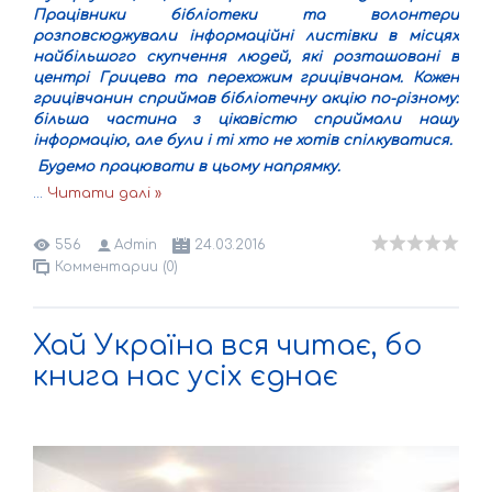
Працівники бібліотеки та волонтери
розповсюджували інформаційні листівки в місцях
найбільшого скупчення людей, які розташовані в
центрі Грицева та перехожим грицівчанам. Кожен
грицівчанин сприймав бібліотечну акцію по-різному:
більша частина з цікавістю сприймали нашу
інформацію, але були і ті хто не хотів спілкуватися.
Будемо працювати в цьому напрямку.
...
Читати далі »
556
Admin
24.03.2016
Комментарии (0)
Хай Україна вся читає, бо
книга нас усіх єднає