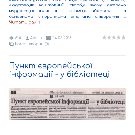
людства,як коштовний скарб,у якому джерело
мудрості,накопиченої віками,ознайомити з
основними історичними етапами створення
...
Читати далі »
614
Admin
24.03.2016
Комментарии (0)
Пункт європейської
інформації - у бібліотеці