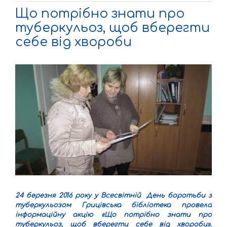
Що потрібно знати про
туберкульоз, щоб вберегти
себе від хвороби
24 березня 2016 року у Всесвітній День боротьби з
туберкульозом Грицівська бібліотека провела
інформаційну акцію «Що потрібно знати про
туберкульоз, щоб вберегти себе від хвороби».