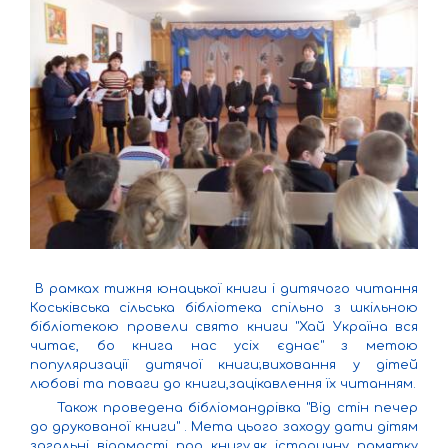
В рамках тижня юнацької книги і дитячого читання
Коськівська сільська бібліотека спільно з шкільною
бібліотекою провели свято книги "Хай Україна вся
читає, бо книга нас усіх єднає" з метою
популяризації дитячої книги;виховання у дітей
любові та поваги до книги,зацікавлення їх читанням.
Також проведена бібліомандрівка "Від стін печер
до друкованої книги" . Мета цього заходу дати дітям
загальні відомості про книгу,як історичну памятку