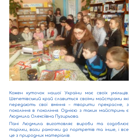
Кожен куточок нашої України має своїх умільців.
Шепетівський край славиться своїми майстрами які
передають свої вміння – творити прекрасне, з
покоління в покоління. Однією з таких майстринь є
Людмила Олексіївна Пузирьова.
Пані Людмила виготовляє вироби та оздоблює
тарілки, вази рамочки до портретів та інше, і все
це з природних матеріалів.