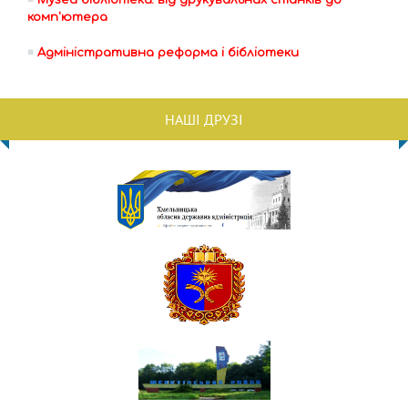
Музей бібліотеки: від друкувальних станків до
комп'ютера
Адміністративна реформа і бібліотеки
НАШІ ДРУЗІ