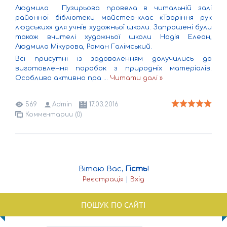
Людмила Пузирьова провела в читальній залі
районної бібліотеки майстер-клас «Творіння рук
людських» для учнів художньої школи. Запрошені були
також вчителі художньої школи Надія Елеон,
Людмила Мікурова, Роман Галімський.
Всі присутні із задоволенням долучились до
виготовлення поробок з природніх матеріалів.
Особливо активно пра
...
Читати далі »
569
Admin
17.03.2016
Комментарии (0)
Вітаю Вас
,
Гість
!
Реєстрація
|
Вхід
ПОШУК ПО САЙТІ