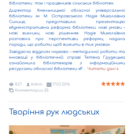
бібліотеки так і працівників сільських бібліотек.
Директор Хмельницької обласної універсальної
бібліотеки ім. М. Островського Надія Миколаївна
Синиця, представила презентацію
«Адміністративна реформа бібліотеки: нові умови –
нові виклики, нові рішення». Надія Миколаївна
розповіла про перспективи реформи, надала
поради, що робити щоб вижити в тих умовах.
Завідуюча відділом науково – методичної роботи та
інновації у бібліотечній справі Тетяна Грудецька
ознайомила бібліотекарів з інформаційними
ресурсами обласної бібліотеки «Р
...
Читати далі »
827
Admin
17.03.2016
Комментарии (0)
Творіння рук людських