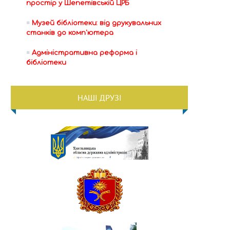
простір у Шепетівській ЦРБ
Музей бібліотеки: від друкувальних
станків до комп'ютера
Адміністративна реформа і
бібліотеки
НАШІ ДРУЗІ