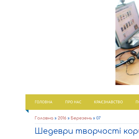
ГОЛОВНА
ПРО НАС
КРАЄЗНАВСТВО
П
Головна
»
2016
»
Березень
»
07
Шедеври творчості кори