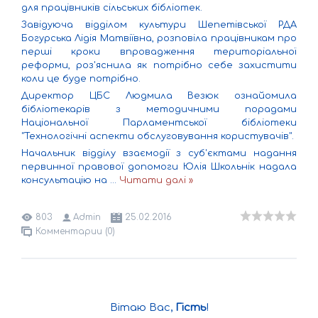
для працівників сільських бібліотек.
Завідуюча відділом культури Шепетівської РДА
Богурська Лідія Матвіївна, розповіла працівникам про
перші кроки впровадження територіальної
реформи, роз'яснила як потрібно себе захистити
коли це буде потрібно.
Директор ЦБС Людмила Везюк ознайомила
бібліотекарів з методичними порадами
Національної Парламентської бібліотеки
"Технологічні аспекти обслуговування користувачів".
Начальник відділу взаємодії з суб'єктами надання
первинної правової допомоги Юлія Школьнік надала
консультацію на
...
Читати далі »
803
Admin
25.02.2016
Комментарии (0)
Вітаю Вас
,
Гість
!