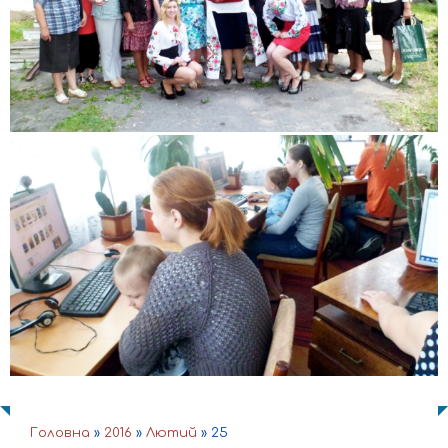
Головна
»
2016
»
Лютий
»
25