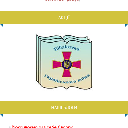
АКЦІЇ
НАШІ БЛОГИ
Відкриваємо для себе Європу