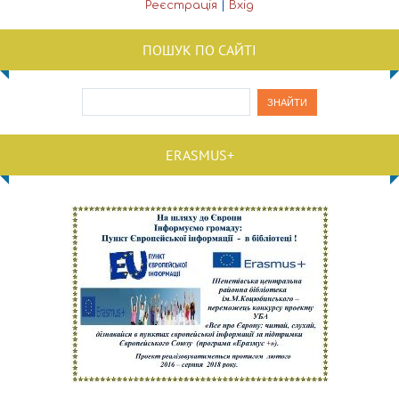
Реєстрація
|
Вхід
ПОШУК ПО САЙТІ
ERASMUS+