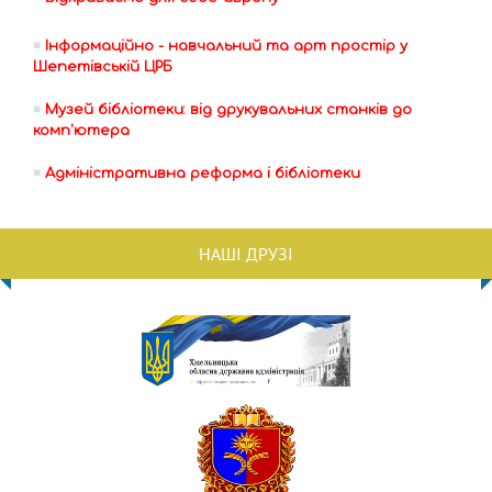
Інформаційно - навчальний та арт простір у
Шепетівській ЦРБ
Музей бібліотеки: від друкувальних станків до
комп'ютера
Адміністративна реформа і бібліотеки
НАШІ ДРУЗІ