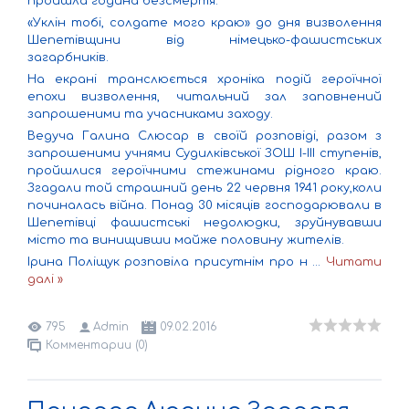
пройшла година безсмертя.
«Уклін тобі, солдате мого краю» до дня визволення
Шепетівщини від німецько-фашистських
загарбників.
На екрані транслюється хроніка подій героїчної
епохи визволення, читальний зал заповнений
запрошеними та учасниками заходу.
Ведуча Галина Слюсар в своїй розповіді, разом з
запрошеними учнями Судилківської ЗОШ I-III ступенів,
пройшлися героїчними стежинами рідного краю.
Згадали той страшний день 22 червня 1941 року,коли
починалась війна. Понад 30 місяців господарювали в
Шепетівці фашистські недолюдки, зруйнувавши
місто та винищивши майже половину жителів.
Ірина Поліщук розповіла присутнім про н
...
Читати
далі »
795
Admin
09.02.2016
Комментарии (0)