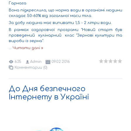
Гарнага
Вона підкреслила, що норма води в організмі людини
складає 50-60% від загальної маси тіла.
За добу людина має випивати 1,5 - 2 літри води.
В рамках оздоровчої програми "Новий старт був
проведений кулінарний клас "Зернові культури та
вироби із зерна".
...
Читати далі »
635
Admin
09.02.2016
Комментарии (0)
До Дня безпечного
Інтернету в Україні