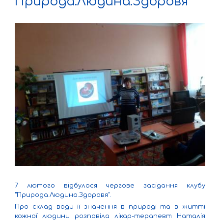
Природа.Людина.Здоровя
7 лютого відбулося чергове засідання клубу
"Природа.Людина.Здоровя".
Про склад води її значення в природі та в житті
кожної людини розповіла лікар-терапевт Наталія