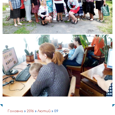
Головна
»
2016
»
Лютий
»
09