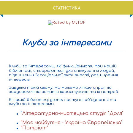
СТАТИСТИКА
Клуби за інтересами
Клуби за інтересами, які функціонують при нашій
бібліотеці, створюються для спілкування людей,
підвищення їх соціальної активності, розширення
інтересів.
Завдяки такій цьому, ми можемо ліпше сприяти
заодоволенню запитів користувачів та їх потреб.
В нашій бібліотеці діють наступні об'єднання та
клуби за інтересами:
"
Літературно-мистецька студія "Доля"
"Моє
майбутнє - Україна Європейська"
"Патріот"